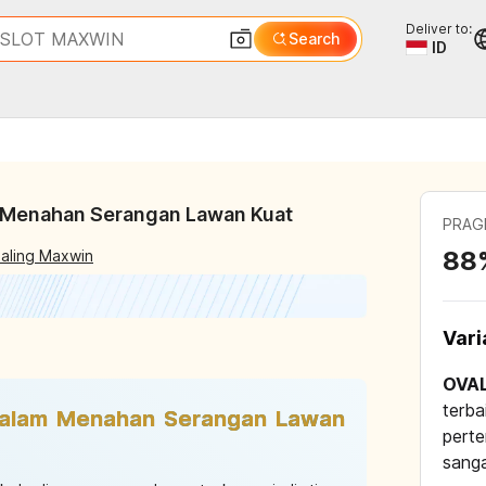
Deliver to:
 looking for?
 SLOT MAXWIN
Search
ID
 case
e 20 5g cover
ro max
 Menahan Serangan Lawan Kuat
PRAG
88
Paling Maxwin
Vari
OVA
terb
Dalam Menahan Serangan Lawan
perte
sanga