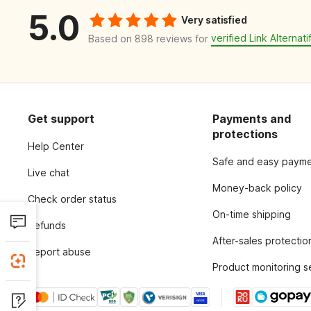
5.0
Very satisfied
verified Link Alternati
Based on 898 reviews for
Get support
Payments and
protections
Help Center
Safe and easy paym
Live chat
Money-back policy
Check order status
On-time shipping
Refunds
After-sales protectio
Report abuse
Product monitoring s