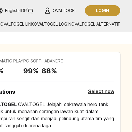
English-IDR
OVALTOGEL
LOGIN
OVALTOGEL LINK
OVALTOGEL LOGIN
OVALTOGEL ALTERNATIF
MATIC PLAY
PG SOFT
HABANERO
%
99%
88%
Select now
ations
LTOGEL
OVALTOGEL Jelajahi cakrawala hero tank
aik untuk menahan serangan lawan kuat dalam
mpuran sengit dan menjadi pelindung utama tim yang
t tangguh di arena laga.