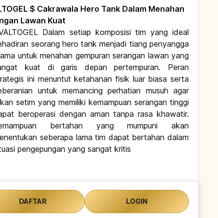
TOGEL $ Cakrawala Hero Tank Dalam Menahan
ngan Lawan Kuat
VALTOGEL
Dalam setiap komposisi tim yang ideal
ehadiran seorang hero tank menjadi tiang penyangga
tama untuk menahan gempuran serangan lawan yang
angat kuat di garis depan pertempuran. Peran
trategis ini menuntut ketahanan fisik luar biasa serta
eberanian untuk memancing perhatian musuh agar
ekan setim yang memiliki kemampuan serangan tinggi
apat beroperasi dengan aman tanpa rasa khawatir.
emampuan bertahan yang mumpuni akan
enentukan seberapa lama tim dapat bertahan dalam
ituasi pengepungan yang sangat kritis
DAFTAR
LOGIN