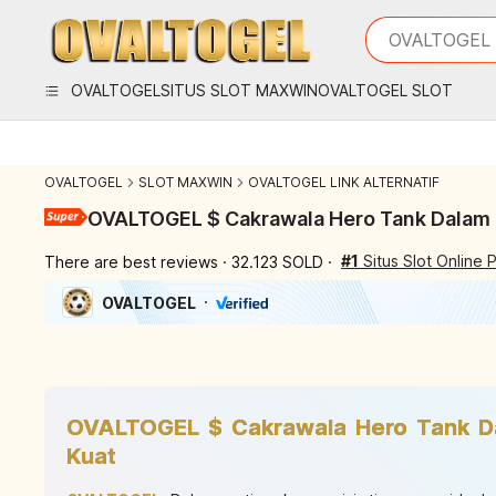
iphones 16
What are you
OVALTOGEL
torras phone
samsung not
OVALTOGEL
SITUS SLOT MAXWIN
OVALTOGEL SLOT
iphones 15 p
OVALTOGEL
SLOT MAXWIN
OVALTOGEL LINK ALTERNATIF
OVALTOGEL $ Cakrawala Hero Tank Dalam
#1
Situs Slot Online 
There are best reviews
32.123 SOLD
OVALTOGEL

Previous slide
Next slide
OVALTOGEL $ Cakrawala Hero Tank 
Kuat