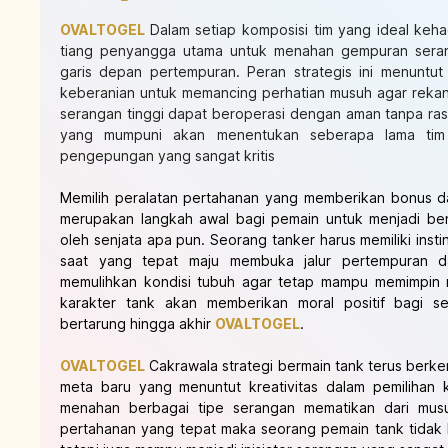
OVALTOGEL
Dalam setiap komposisi tim yang ideal keh
tiang penyangga utama untuk menahan gempuran seran
garis depan pertempuran. Peran strategis ini menuntut 
keberanian untuk memancing perhatian musuh agar reka
serangan tinggi dapat beroperasi dengan aman tanpa ra
yang mumpuni akan menentukan seberapa lama tim 
pengepungan yang sangat kritis
Memilih peralatan pertahanan yang memberikan bonus d
merupakan langkah awal bagi pemain untuk menjadi be
oleh senjata apa pun. Seorang tanker harus memiliki inst
saat yang tepat maju membuka jalur pertempuran 
memulihkan kondisi tubuh agar tetap mampu memimpin 
karakter tank akan memberikan moral positif bagi s
bertarung hingga akhir
OVALTOGEL
.
OVALTOGEL
Cakrawala strategi bermain tank terus berk
meta baru yang menuntut kreativitas dalam pemilihan
menahan berbagai tipe serangan mematikan dari mus
pertahanan yang tepat maka seorang pemain tank tidak