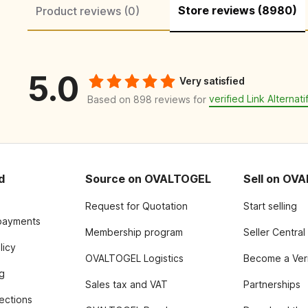
Store reviews (8980)
Product reviews (0)
5.0
Very satisfied
verified Link Alternati
Based on 898 reviews for
d
Source on OVALTOGEL
Sell on OV
Request for Quotation
Start selling
payments
Membership program
Seller Central
licy
OVALTOGEL Logistics
Become a Veri
g
Sales tax and VAT
Partnerships
tections