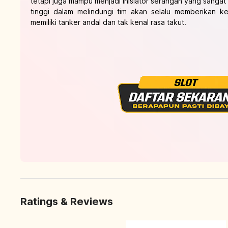
tetapi juga mampu menjadi inisiator serangan yang sangat
tinggi dalam melindungi tim akan selalu memberikan
memiliki tanker andal dan tak kenal rasa takut.
Ratings & Reviews