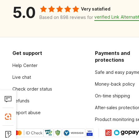
5.0
Very satisfied
verified Link Alternati
Based on 898 reviews for
Get support
Payments and
protections
Help Center
Safe and easy paym
Live chat
Money-back policy
Check order status
On-time shipping
Refunds
After-sales protectio
Report abuse
Product monitoring s