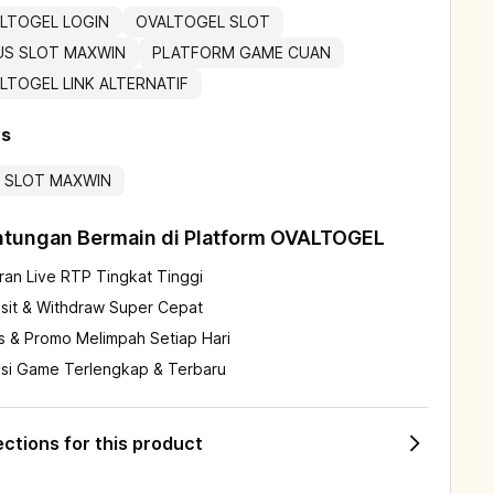
LTOGEL LOGIN
OVALTOGEL SLOT
US SLOT MAXWIN
PLATFORM GAME CUAN
LTOGEL LINK ALTERNATIF
us
 SLOT MAXWIN
tungan Bermain di Platform OVALTOGEL
an Live RTP Tingkat Tinggi
sit & Withdraw Super Cepat
s & Promo Melimpah Setiap Hari
ksi Game Terlengkap & Terbaru
ections for this product