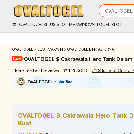
iphones 16
What are you
OVALTOGEL
torras phone
samsung not
OVALTOGEL
SITUS SLOT MAXWIN
OVALTOGEL SLOT
iphones 15 p
OVALTOGEL
SLOT MAXWIN
OVALTOGEL LINK ALTERNATIF
OVALTOGEL $ Cakrawala Hero Tank Dalam
#1
Situs Slot Online 
There are best reviews
32.123 SOLD
OVALTOGEL

Previous slide
Next slide
OVALTOGEL $ Cakrawala Hero Tank 
Kuat