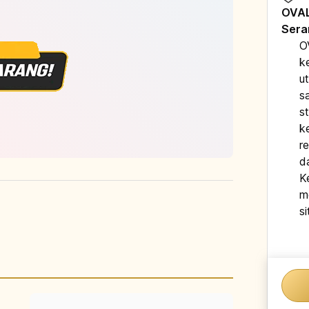
OVAL
Sera
O
k
u
s
s
k
r
d
K
m
s