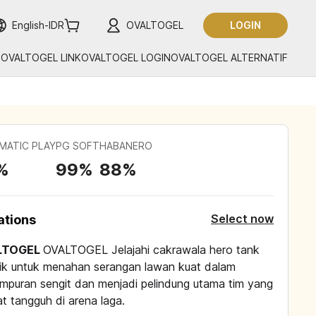
English-IDR
OVALTOGEL
LOGIN
OVALTOGEL LINK
OVALTOGEL LOGIN
OVALTOGEL ALTERNATIF
MATIC PLAY
PG SOFT
HABANERO
%
99%
88%
Select now
ations
LTOGEL
OVALTOGEL Jelajahi cakrawala hero tank
aik untuk menahan serangan lawan kuat dalam
mpuran sengit dan menjadi pelindung utama tim yang
t tangguh di arena laga.